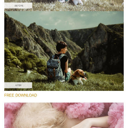
Por favor seleccione
Free Dark Action #4
Pastel Dreams
Cinematic Complete
Entire Collection
Descarga gratis
FREE DOWNLOAD