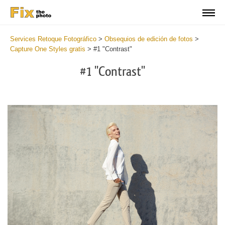
Services Retoque Fotográfico
>
Obsequios de edición de fotos
>
Capture One Styles gratis
>
#1 "Contrast"
#1 "Contrast"
Cl
at
th
bu
an
re
Fr
Co
St
wi
2
mi
Wr