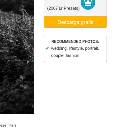
 de IA
Video Editing Services
(2067 Lr Presets)
Descarga gratis
RECOMMENDED PHOTOS:
wedding, lifestyle, portrait,
couple, fashion
se filters