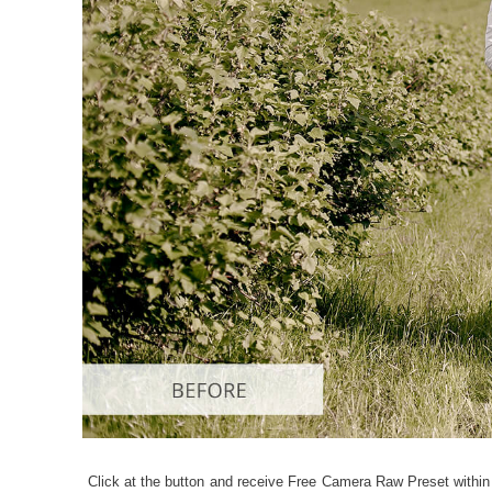
Servici
Click at the button and receive Free Camera Raw Preset within 