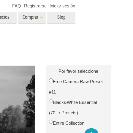
FAQ
Registrarse
Iniciar sesión
ecios
Comprar
Blog
es
Video
LUT profesionales
Superposiciones de video
ográfico
Servicios de edición de fotos
inmobiliarias
ín
Por favor seleccione
Free Camera Raw Preset
ños
#11
ión de
Servicios de restauración de
Black&White Essential
fotografías
(70 Lr Presets)
Entire Collection