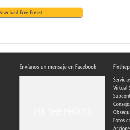
ownload Free Preset
Envíanos un mensaje en Facebook
Fixthe
Servicio
Virtual 
Subcont
Consejo
Obsequi
Fotos c
Accione