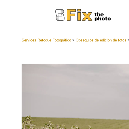
Services Retoque Fotográfico
>
Obsequios de edición de fotos
Preestabl
Lightroo
Servicios de
Coleccion
preajuste
Ajustes p
mejor ofe
Colección
Servicios d