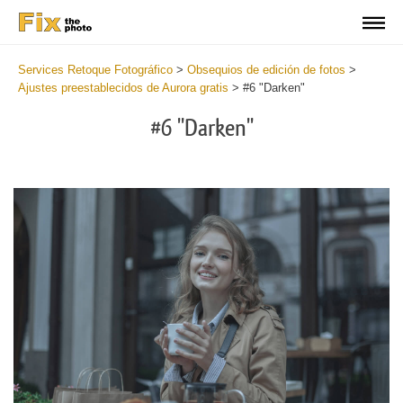
Services Retoque Fotográfico
>
Obsequios de edición de fotos
>
Ajustes preestablecidos de Aurora gratis
>
#6 "Darken"
#6 "Darken"
Cl
at
th
bu
an
re
Fr
Au
Pr
wi
2
mi
Wr