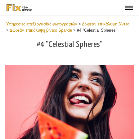
Υπηρεσίες επεξεργασίας φωτογραφιών
>
Δωρεάν επικάλυψη βίντεο
>
Δωρεάν επικάλυψη βίντεο Sparkle
>
#4 "Celestial Spheres"
#4 "Celestial Spheres"
Do
Fr
Ov