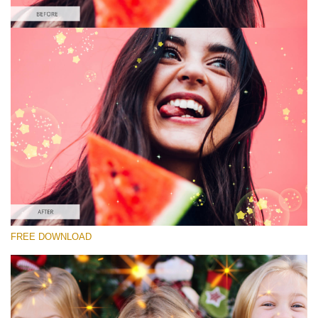
Please select
Free Sparkle Overlay #4
Sparkle Effect
Free download
FREE DOWNLOAD