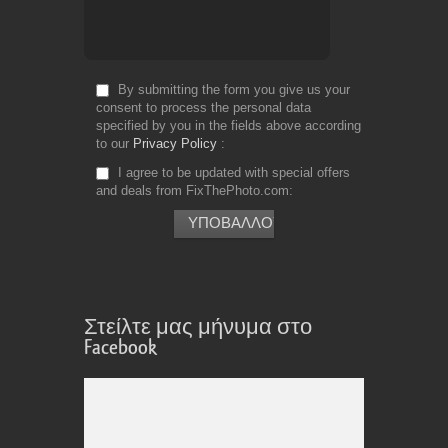
By submitting the form you give us your
consent to process the personal data
specified by you in the fields above according
to our
Privacy Policy
I agree to be updated with special offers
and deals from FixThePhoto.com
Στείλτε μας μήνυμα στο
Facebook