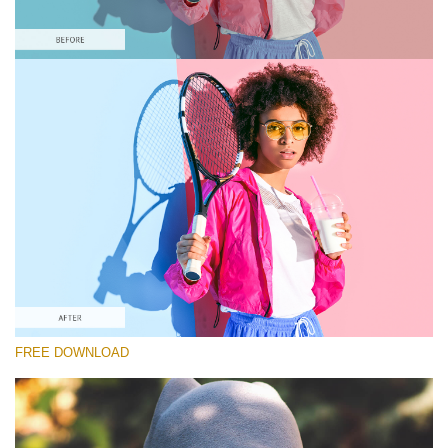
Please select
Free Pastel Preset #9
Matte Effect
(30 Lr Presets)
Matte Complete
(130 Lr Presets)
Entire Collection
FREE DOWNLOAD
(2067 Lr Presets)
Free download