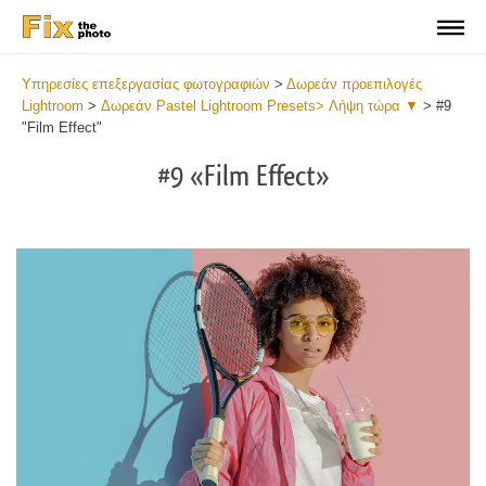
Υπηρεσίες επεξεργασίας φωτογραφιών
>
Δωρεάν προεπιλογές
Lightroom
>
Δωρεάν Pastel Lightroom Presets> Λήψη τώρα ▼
>
#9
"Film Effect"
#9 «Film Effect»