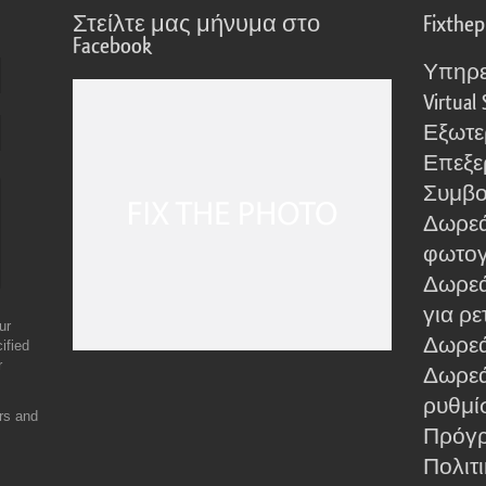
Στείλτε μας μήνυμα στο
Fixthe
Facebook
Υπηρε
Virtual 
Εξωτε
Επεξε
Συμβο
Δωρεά
φωτο
Δωρεά
για ρε
ur
Δωρεάν
ified
r
Δωρεά
ρυθμίσ
ers and
Πρόγρ
Πολιτ