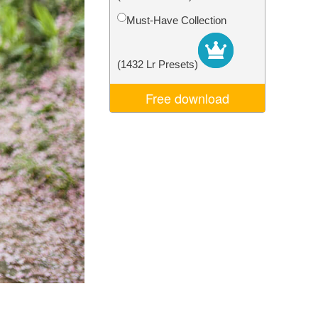
σης AI
Video Editing Services
Must-Have Collection
(1432 Lr Presets)
Free download