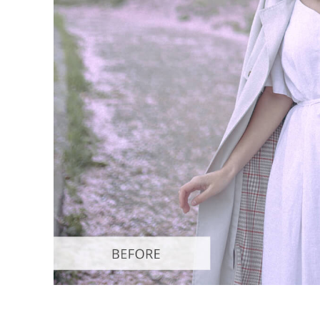
Επ
φωτογρα