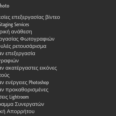
photo
σίες επεξεργασίας βίντεο
Staging Services
ρική ανάθεση
ργασίας Φωτογραφιών
υλές ρετουσάρισμα
ν επεξεργασία
γραφιών
ν ακατέργαστες εικόνες
τούς
 ενέργειες Photoshop
ν προκαθορισμένες
εις Lightroom
αμμα Συνεργατών
ική Απορρήτου