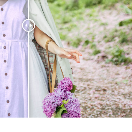
εξεργασία
Επεξεργασία
Δεδομένα Εκπαίδευ
φιών προϊόντος
φωτογραφιών
κοσμημάτων