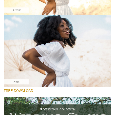
Please select
Free Instagram Preset #34
Wedding Classic
(30 Lr Presets)
Luxe Wedding
(230 Lr Presets)
Entire Collection
FREE DOWNLOAD
(2067 Lr Presets)
Free download