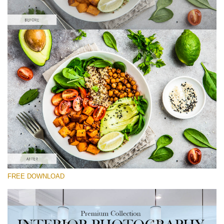
Please select
Food Preset Lightroom #9
Interior Photography
(40 Lr Presets)
Real Estate Collection
(120 Lr Presets)
Entire Collection
FREE DOWNLOAD
(2067 Lr Presets)
Free download