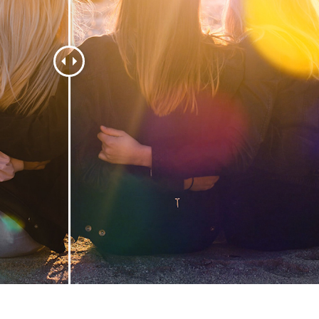
εξεργασία
Επεξεργασία
Δεδομένα Εκπαίδευ
φιών προϊόντος
φωτογραφιών
κοσμημάτων