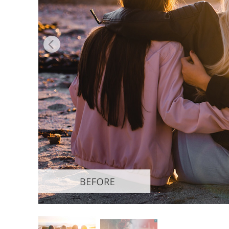
Επ
φωτογρα