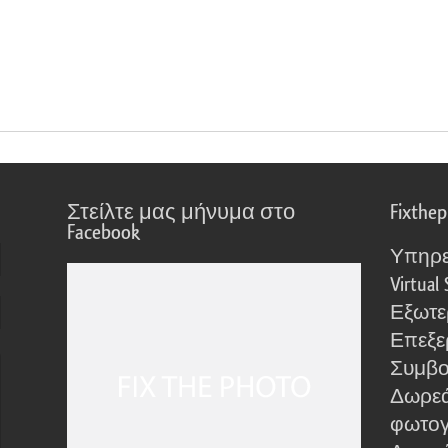
Στείλτε μας μήνυμα στο
Fixthe
Facebook
Υπηρε
Virtual 
Εξωτε
Επεξε
Συμβο
Δωρεά
φωτο