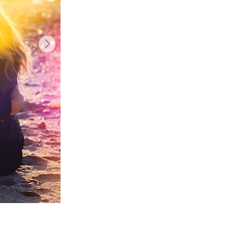
σης AI
Video Editing Services