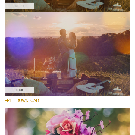
Please select
Free Light Leak Overlay #1
Light Leaks Effect
Free download
FREE DOWNLOAD