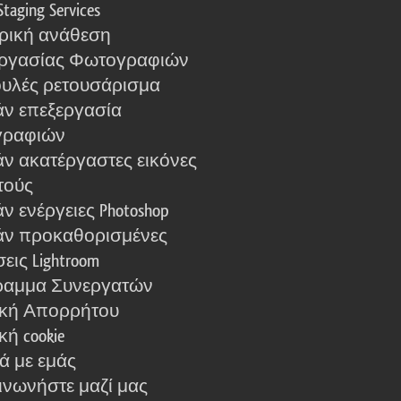
Staging Services
ρική ανάθεση
ργασίας Φωτογραφιών
υλές ρετουσάρισμα
ν επεξεργασία
γραφιών
ν ακατέργαστες εικόνες
τούς
 ενέργειες Photoshop
ν προκαθορισμένες
εις Lightroom
αμμα Συνεργατών
ική Απορρήτου
κή cookie
ά με εμάς
ινωνήστε μαζί μας