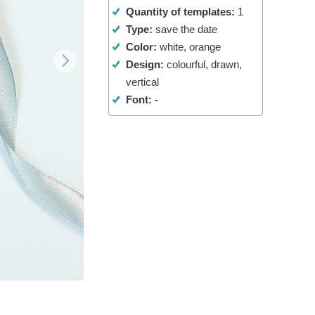
Quantity of templates:
1
σης AI
Video Editing Services
Type:
save the date
Color:
white, orange
Design:
colourful, drawn,
vertical
Font: -