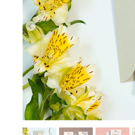
Επ
φωτογρα