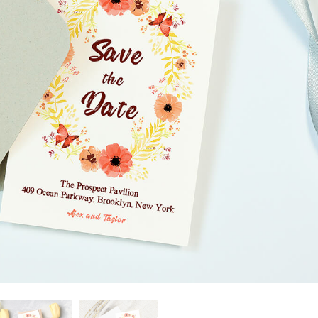
εξεργασία
Επεξεργασία
Δεδομένα Εκπαίδευ
φιών προϊόντος
φωτογραφιών
κοσμημάτων