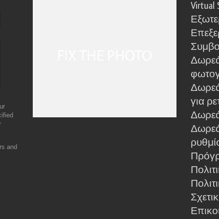
Virtual 
Εξωτε
Επεξε
Συμβο
Δωρεά
φωτο
Δωρεά
για ρε
ur
Δωρεάν
ified
r
Δωρεά
ρυθμίσ
ers and
Πρόγρ
Πολιτ
Πολιτι
Σχετικ
Επικο