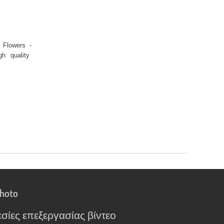
w Flowers -
gh quality
photo
σίες επεξεργασίας βίντεο