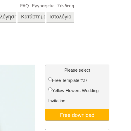
FAQ
Εγγραφείτε
Σύνδεση
ολόγηση
Κατάστημα
Ιστολόγιο
es
Video
LUTs για επεξεργασία
βίντεο
νγκ
Επεξεργασία
Επαγγελματικές
φωτογραφιών ακίνητης
μέρα
Please select
επικαλύψεις βίντεο
ίνου
περιουσίας
Free Template #27
μου
Yellow Flowers Wedding
αφιών
Αποκατάσταση
Invitation
φωτογραφιών
Free download