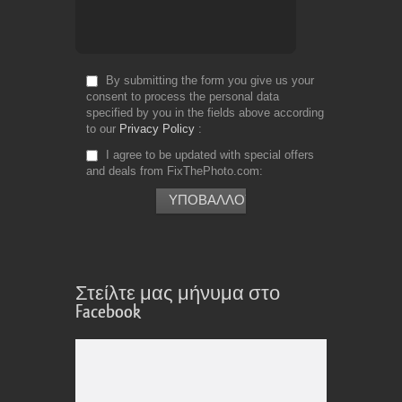
By submitting the form you give us your
consent to process the personal data
specified by you in the fields above according
to our
Privacy Policy
I agree to be updated with special offers
and deals from FixThePhoto.com
Στείλτε μας μήνυμα στο
Facebook