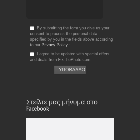
By submitting the form you give us your
consent to process the personal data
specified by you in the fields above according
to our
Privacy Policy
I agree to be updated with special offers
and deals from FixThePhoto.com
Στείλτε μας μήνυμα στο
Facebook