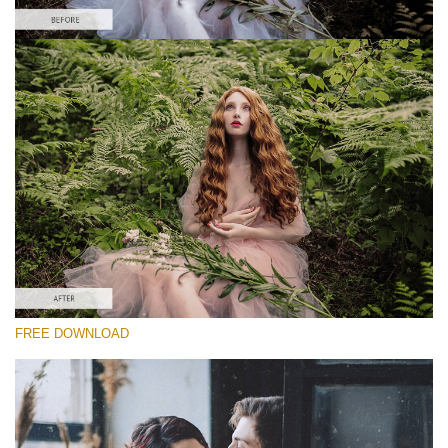
Please select
Free Vintage Action #4
Vintage Colors
Cinematic Complete
Entire Collection
Free download
FREE DOWNLOAD