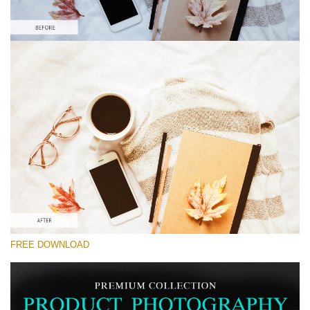
Please select
Lightroom Preset for Product Photo #28
Product Photography
(40 Lr Presets)
Matte Complete
(130 Lr Presets)
Entire Collection
FREE DOWNLOAD
(2067 Lr Presets)
Free download