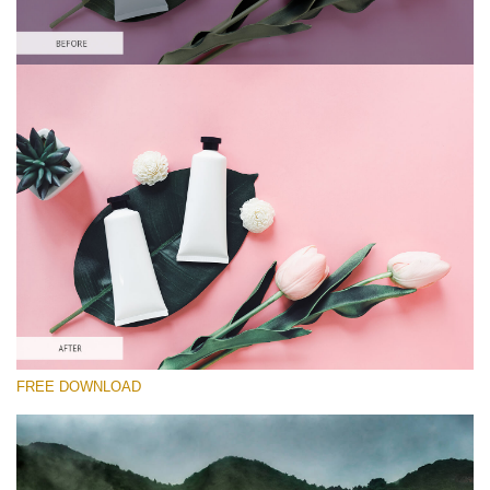
Please select
Lightroom Preset for Product Photo #16
HDR Effect
(40 Lr Presets)
Must-Have Collection
(1432 Lr Presets)
Entire Collection
FREE DOWNLOAD
(2067 Lr Presets)
Free download