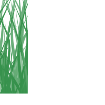
σης AI
Video Editing Services