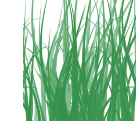
Επ
φωτογρα