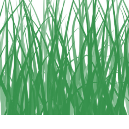
εξεργασία
Επεξεργασία
Δεδομένα Εκπαίδευ
φιών προϊόντος
φωτογραφιών
κοσμημάτων