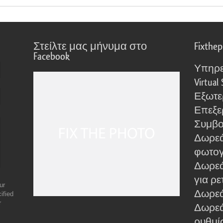
Στείλτε μας μήνυμα στο
Fixthe
Facebook
Υπηρε
Virtual 
Εξωτε
Επεξε
Συμβο
Δωρεά
φωτο
Δωρεά
για ρε
ur
Δωρεάν
ified
r
Δωρεά
ρυθμίσ