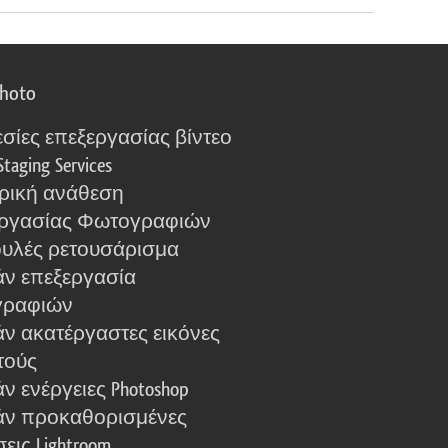
photo
σίες επεξεργασίας βίντεο
Staging Services
ρική ανάθεση
ργασίας Φωτογραφιών
υλές ρετουσάρισμα
ν επεξεργασία
γραφιών
ν ακατέργαστες εικόνες
τούς
 ενέργειες Photoshop
ν προκαθορισμένες
εις Lightroom