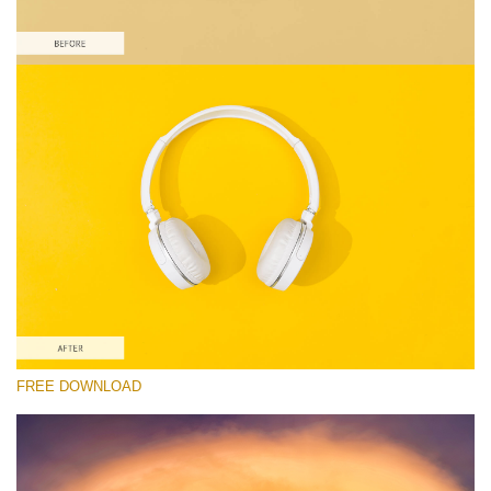
Please select
Free Product Action #6
Colorful Landscape
Portrait Complete
Entire Collection
Free download
FREE DOWNLOAD