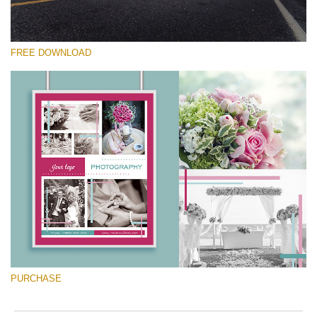
FREE DOWNLOAD
Please select
Free Font #8
Marketing Templates Photography
Free download
PURCHASE