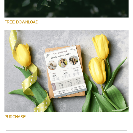
FREE DOWNLOAD
Please select
Free Font #32
Senior Price List
Free download
PURCHASE