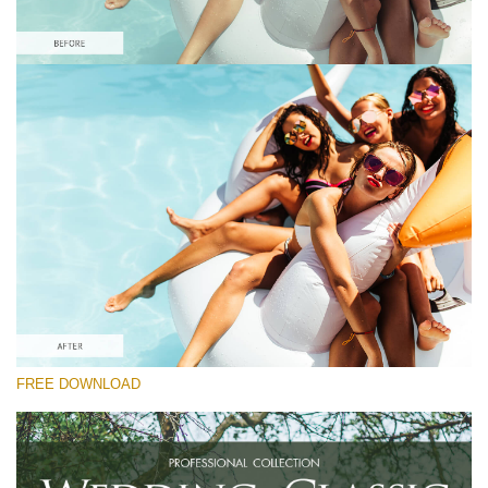
Please select
Free Nightclub Lightroom Preset #6
Wedding Classic
(30 Lr Presets)
Wedding Collection
(400 Lr Presets)
Entire Collection
FREE DOWNLOAD
(2067 Lr Presets)
Free download