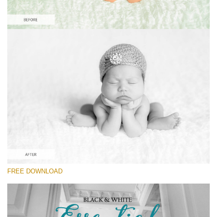
Please select
Free Newborn Preset #7
Black&White Essential
(70 Lr Presets)
Wedding Collection
(400 Lr Presets)
Must-Have Collection
FREE DOWNLOAD
(1432 Lr Presets)
Free download