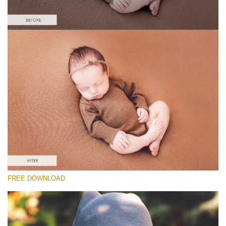
Please select
Free Newborn Preset #28
Matte Effect
(30 Lr Presets)
Matte Complete
(130 Lr Presets)
Must-Have Collection
FREE DOWNLOAD
(1432 Lr Presets)
Free download