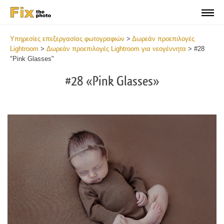
Υπηρεσίες επεξεργασίας φωτογραφιών
>
Δωρεάν προεπιλογές
Lightroom
>
Δωρεάν προεπιλογές Lightroom για νεογέννητα
>
#28
"Pink Glasses"
#28 «Pink Glasses»
Do
Fr