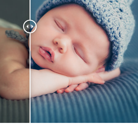
εξεργασία
Επεξεργασία
Δεδομένα Εκπαίδευ
φιών προϊόντος
φωτογραφιών
κοσμημάτων