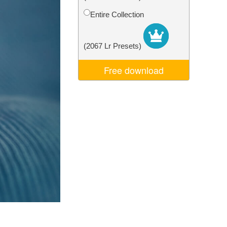
σης AI
Video Editing Services
Entire Collection
(2067 Lr Presets)
Free download