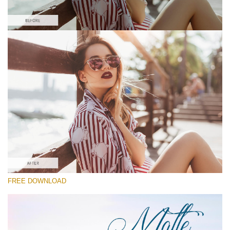
Please select
Free Matte Preset #4
Matte Dream
(70 Lr Presets)
Matte Complete
(130 Lr Presets)
Must-Have Collection
FREE DOWNLOAD
Free download