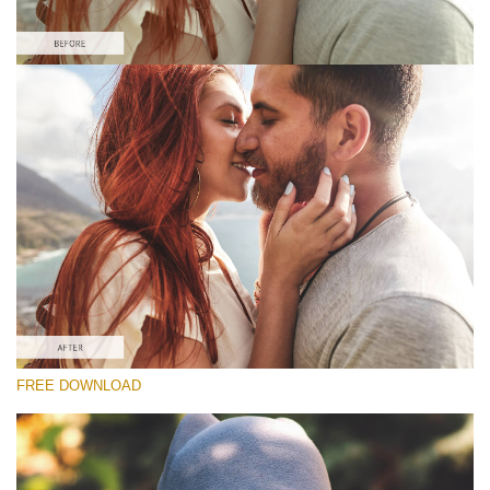
Please select
Free Matte Preset #1
Matte Effect
(30 Lr Presets)
Matte Complete
(130 Lr Presets)
Entire Collection
FREE DOWNLOAD
(2067 Lr Presets)
Free download