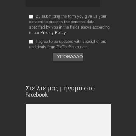
By submitting the form you give us your
consent to process the personal data
specified by you in the fields above according
to our
Privacy Policy
I agree to be updated with special offers
and deals from FixThePhoto.com
Στείλτε μας μήνυμα στο
Facebook