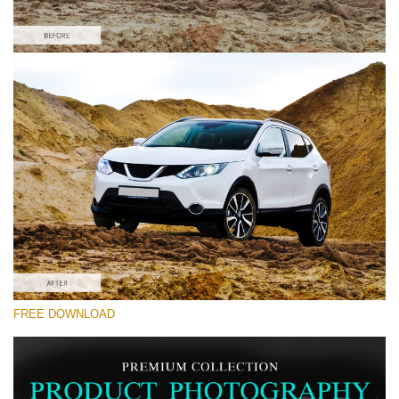
Please select
Car Lightroom Preset #7
Product Photography
(40 Lr Presets)
Must-Have Collection
(1432 Lr Presets)
Entire Collection
FREE DOWNLOAD
(2067 Lr Presets)
Free download