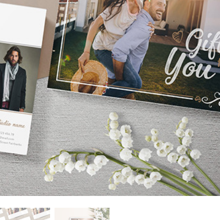
εξεργασία
Επεξεργασία
Δεδομένα Εκπαίδευ
φιών προϊόντος
φωτογραφιών
κοσμημάτων