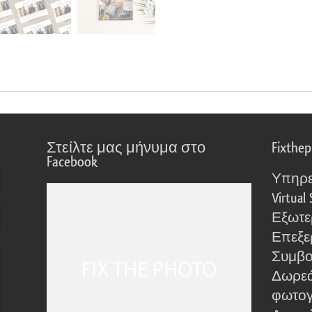
Στείλτε μας μήνυμα στο
Fixthe
Facebook
Υπηρε
Virtual 
Εξωτε
Επεξε
Συμβο
Δωρεά
φωτο