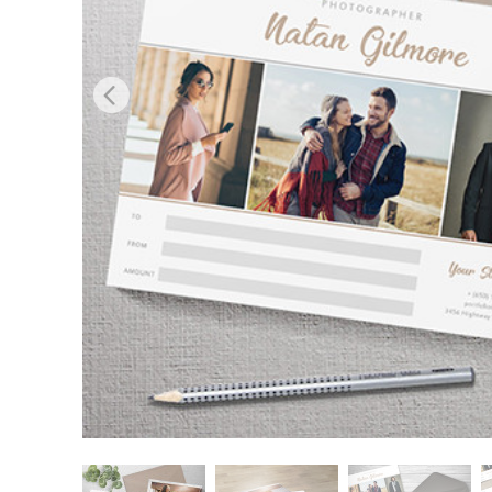
Επ
φωτογρα