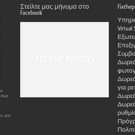
Στείλτε μας μήνυμα στο
Fixthe
Facebook
Υπηρε
Virtual 
Εξωτε
Επεξε
Συμβο
Δωρεά
φωτο
Δωρεά
για ρε
ur
Δωρεάν
ified
r
Δωρεά
ρυθμίσ
ers and
Πρόγρ
Πολιτ