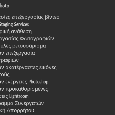
photo
σίες επεξεργασίας βίντεο
Staging Services
ρική ανάθεση
ργασίας Φωτογραφιών
υλές ρετουσάρισμα
ν επεξεργασία
γραφιών
ν ακατέργαστες εικόνες
τούς
 ενέργειες Photoshop
ν προκαθορισμένες
εις Lightroom
αμμα Συνεργατών
ική Απορρήτου