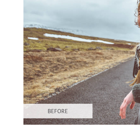
Επ
φωτογρα