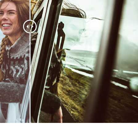
εξεργασία
Επεξεργασία
Δεδομένα Εκπαίδευ
φιών προϊόντος
φωτογραφιών
κοσμημάτων