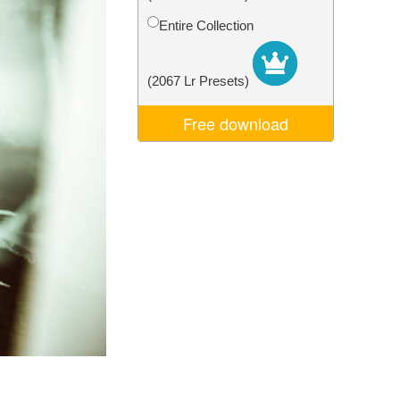
σης AI
Video Editing Services
Entire Collection
(2067 Lr Presets)
Free download