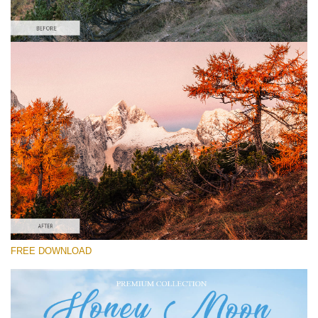
Please select
Lightroom Fall Preset #14
Honey Moon
(30 Lr Presets)
Wedding Collection
(400 Lr Presets)
Must-Have Collection
FREE DOWNLOAD
(1432 Lr Presets)
Free download