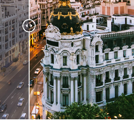
εξεργασία
Επεξεργασία
Δεδομένα Εκπαίδευ
φιών προϊόντος
φωτογραφιών
κοσμημάτων