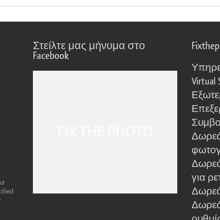
Στείλτε μας μήνυμα στο
Fixthe
Facebook
Υπηρε
Virtual 
Εξωτε
Επεξε
Συμβο
Δωρεά
φωτο
Δωρεά
για ρε
ur
Δωρεάν
ified
r
Δωρεά
ρυθμίσ