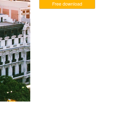
Free download
σης AI
Video Editing Services