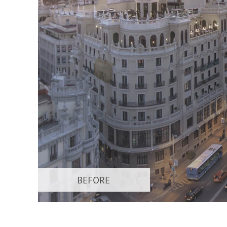
Επ
φωτογρα