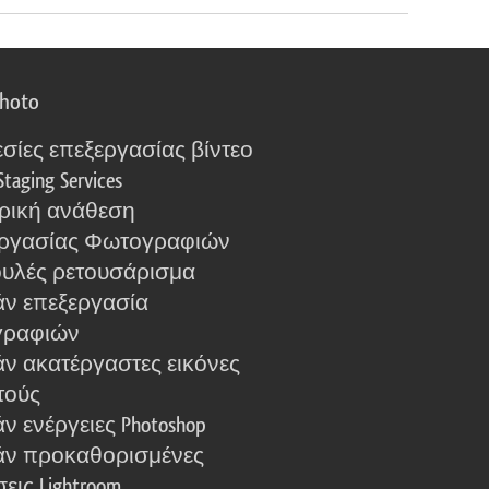
photo
σίες επεξεργασίας βίντεο
Staging Services
ρική ανάθεση
ργασίας Φωτογραφιών
υλές ρετουσάρισμα
ν επεξεργασία
γραφιών
ν ακατέργαστες εικόνες
τούς
 ενέργειες Photoshop
ν προκαθορισμένες
εις Lightroom