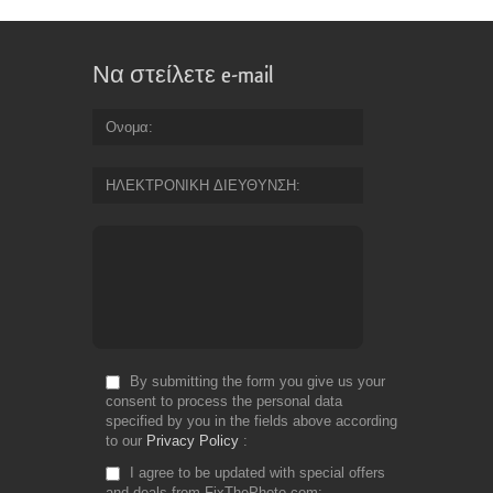
Να στείλετε e-mail
Ονομα
ΗΛΕΚΤΡΟΝΙΚΗ ΔΙΕΥΘΥΝΣΗ
By submitting the form you give us your
consent to process the personal data
specified by you in the fields above according
to our
Privacy Policy
I agree to be updated with special offers
and deals from FixThePhoto.com