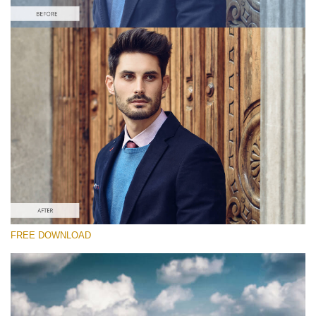
Please select
Free Camera Raw Preset #3
Chocolate Effect
(25 Lr Presets)
Entire Collection
(2067 Lr Presets)
Free download
FREE DOWNLOAD
RECOMMENDED PHOTOS:
travel, portrait, landscape, fashion, street, children,
architecture, couple, wedding