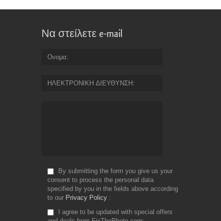
Να στείλετε e-mail
Ονομα
ΗΛΕΚΤΡΟΝΙΚΗ ΔΙΕΥΘΥΝΣΗ
By submitting the form you give us your
consent to process the personal data
specified by you in the fields above according
to our
Privacy Policy
I agree to be updated with special offers
and deals from FixThePhoto.com