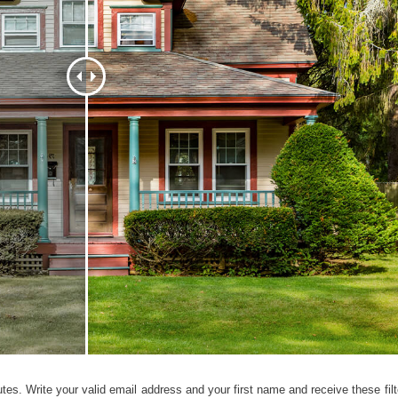
εξεργασία
Επεξεργασία
Δεδομένα Εκπαίδευ
φιών προϊόντος
φωτογραφιών
κοσμημάτων
tes. Write your valid email address and your first name and receive these filt