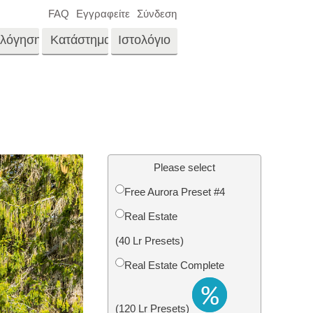
FAQ
Εγγραφείτε
Σύνδεση
ολόγηση
Κατάστημα
Ιστολόγιο
es
Video
LUTs για επεξεργασία
βίντεο
νγκ
Επεξεργασία
Επαγγελματικές
φωτογραφιών ακίνητης
μέρα
Please select
επικαλύψεις βίντεο
ίνου
περιουσίας
Free Aurora Preset #4
μου
Real Estate
αφιών
Αποκατάσταση
(40 Lr Presets)
φωτογραφιών
Real Estate Complete
(120 Lr Presets)