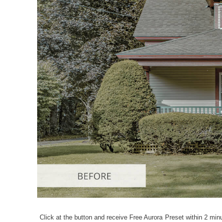
Επ
φωτογρα
Click at the button and receive Free Aurora Preset within 2 minu