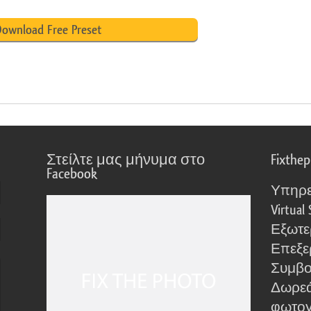
ownload Free Preset
Στείλτε μας μήνυμα στο
Fixthe
Facebook
Υπηρε
Virtual 
Εξωτε
Επεξε
Συμβο
Δωρεά
φωτο