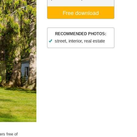
σης AI
Video Editing Services
Free download
RECOMMENDED PHOTOS:
street, interior, real estate
ers free of