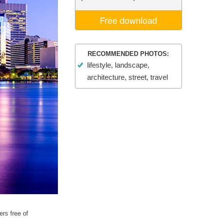
σης AI
Video Editing Services
Free download
RECOMMENDED PHOTOS:
lifestyle, landscape,
architecture, street, travel
ers free of