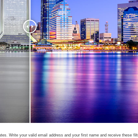
εξεργασία
Επεξεργασία
Δεδομένα Εκπαίδευ
φιών προϊόντος
φωτογραφιών
κοσμημάτων
tes. Write your valid email address and your first name and receive these filt