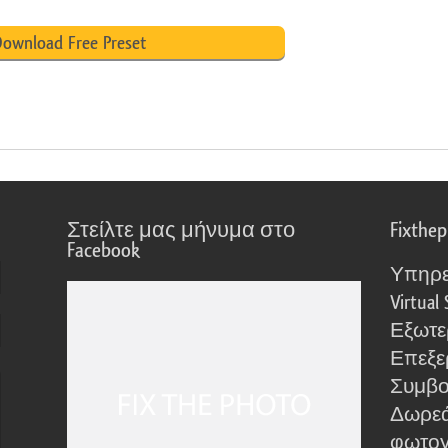
ownload Free Preset
Στείλτε μας μήνυμα στο
Fixthe
Facebook
Υπηρε
Virtual 
Εξωτε
Επεξε
Συμβο
Δωρεά
φωτο