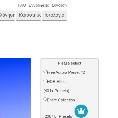
FAQ
Εγγραφείτε
Σύνδεση
ολόγηση
Κατάστημα
Ιστολόγιο
es
Video
LUTs για επεξεργασία
βίντεο
νγκ
Επεξεργασία
Επαγγελματικές
φωτογραφιών ακίνητης
μέρα
Please select
επικαλύψεις βίντεο
ίνου
περιουσίας
Free Aurora Preset #2
μου
HDR Effect
αφιών
Αποκατάσταση
(40 Lr Presets)
φωτογραφιών
Entire Collection
(2067 Lr Presets)