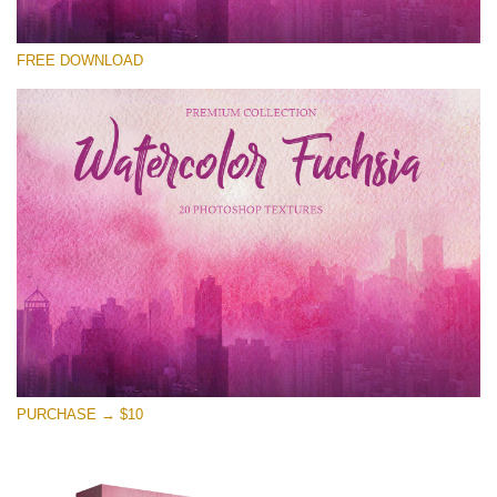
Bitte wählen Sie
FREE DOWNLOAD
Free Photoshop Overlay
Small 800*533px
Watercolor Fuchsia
(20 Textures)
Large 6000*4000px
Entire Collection
(1783 Overlays)
Large 6000*4000px
Kostenloser Download
PURCHASE → $10