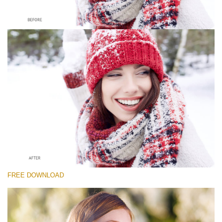
Bitte wählen Sie
Free Whitening Teeth Photoshop Action #5
Classic Portrait
Portrait Complete
Entire Collection
Kostenloser Download
FREE DOWNLOAD