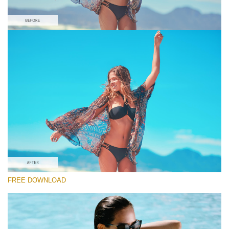
Bitte wählen Sie
Orange&Teal Lightroom Preset #9
Film Effect
(30 Lr Presets)
Must-Have Collection
(1432 Lr Presets)
Entire Collection
FREE DOWNLOAD
(2067 Lr Presets)
Kostenloser Download