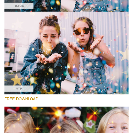
Bitte wählen Sie
Free Sparkle Overlay #6
Sparkle Effect
Kostenloser Download
FREE DOWNLOAD