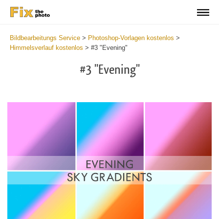
Bildbearbeitungs Service
>
Photoshop-Vorlagen kostenlos
>
Himmelsverlauf kostenlos
>
#3 "Evening"
#3 "Evening"
Do
Gr
for
Fr