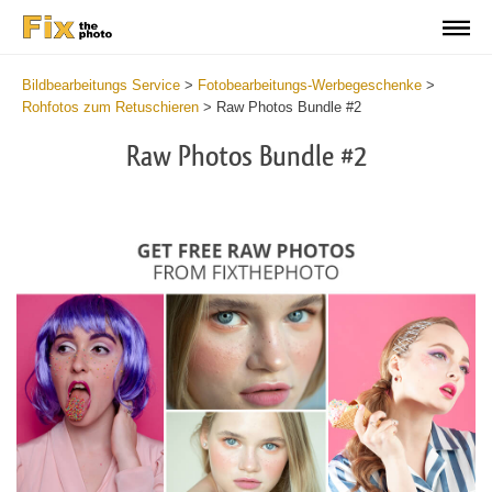
Bildbearbeitungs Service
>
Fotobearbeitungs-Werbegeschenke
>
Rohfotos zum Retuschieren
>
Raw Photos Bundle #2
Raw Photos Bundle #2
Wa
Und
var
$v
in
/va
on
line
54
Wa
Try