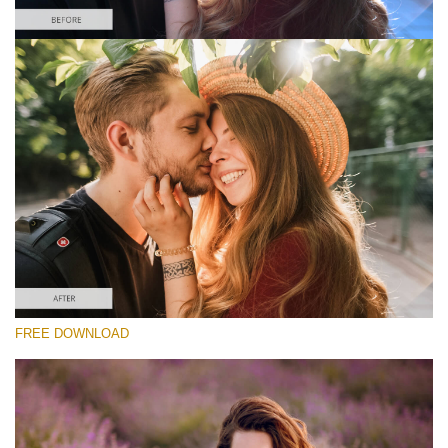
Bitte wählen Sie
Free Instagram Preset #6
Matte Portrait
(30 Lr Presets)
Matte Complete
(130 Lr Presets)
Entire Collection
FREE DOWNLOAD
(2067 Lr Presets)
Kostenloser Download