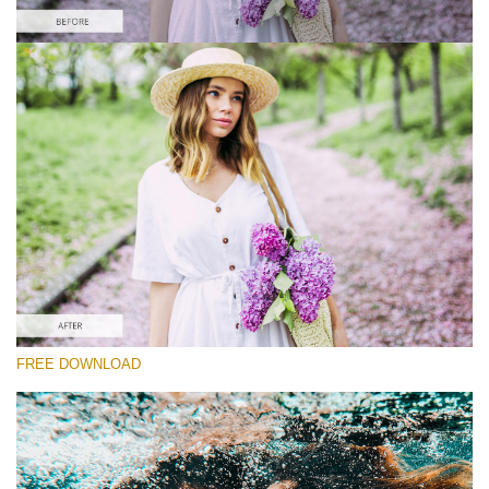
Bitte wählen Sie
Free Instagram Preset #27
Orange and Teal
(30 Lr Presets)
Must-Have Collection
(1432 Lr Presets)
Entire Collection
FREE DOWNLOAD
(2067 Lr Presets)
Kostenloser Download