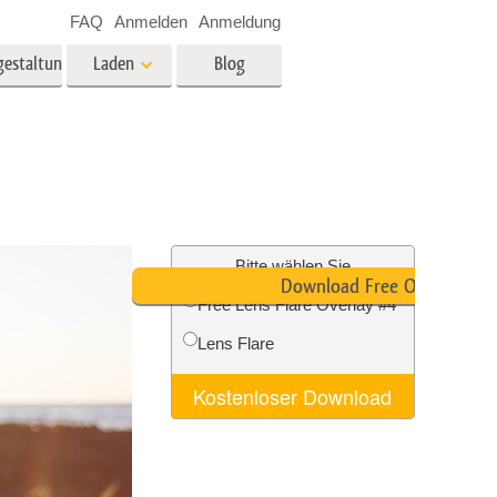
FAQ
Anmelden
Anmeldung
gestaltung
Laden
Blog
es
Video
LUTs für die
Videobearbeitung
ung
Immobilien-Fotobearbeitung
Video-Overlays
Bitte wählen Sie
Download Free Overlay
Free Lens Flare Overlay #4
g
Lens Flare
n
Foto-Restaurierung
Kostenloser Download