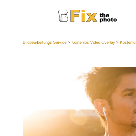
Bildbearbeitungs Service
>
Kostenlos Video Overlay
>
Kostenlo
Lightroom
Komplette
Por
Sammlun
Günstige 
Mobile Ko
Hochzei