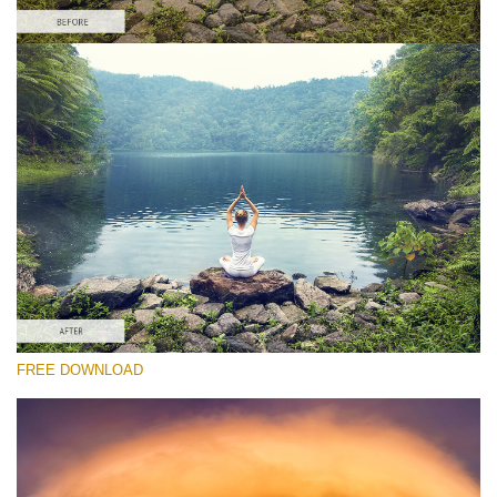
Bitte wählen Sie
Free Landscape Action #4
Colorful Landscape
Portrait Complete
Entire Collection
Kostenloser Download
FREE DOWNLOAD