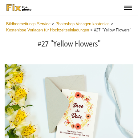
Bildbearbeitungs Service
>
Photoshop-Vorlagen kostenlos
>
Kostenlose Vorlagen für Hochzeitseinladungen
>
#27 "Yellow Flowers"
#27 "Yellow Flowers"
Cli
C
at
a
the
t
but
b
an
a
rec
p
Fre
t
Yel
fu
Flo
c
-
Y
We
F
Inv
-
Tem
W