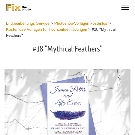
Bildbearbeitungs Service
>
Photoshop-Vorlagen kostenlos
>
Kostenlose Vorlagen für Hochzeitseinladungen
>
#18 "Mythical
Feathers"
#18 "Mythical Feathers"
Cli
C
at
a
the
t
but
b
an
a
rec
p
Fre
t
We
fu
Inv
c
-
W
Myt
I
Fea
-