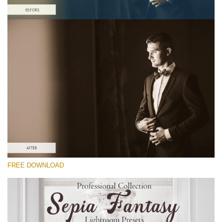
Bitte wählen Sie
Free Sepia Lightroom Preset #19
Sepia Fantasy
(60 Lr Presets)
Matte Complete
(130 Lr Presets)
Entire Collection
FREE DOWNLOAD
(2067 Lr Presets)
Kostenloser Download