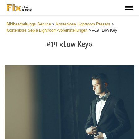
Bildbearbeitungs Service
>
Kostenlose Lightroom Presets
>
Kostenlose Sepia Lightroom-Voreinstellungen
>
#19 "Low Key"
#19 «Low Key»
Do
Fr